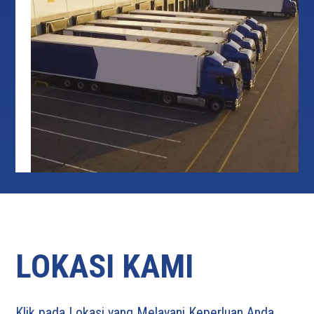
LOKASI KAMI
Klik pada Lokasi yang Melayani Keperluan Anda