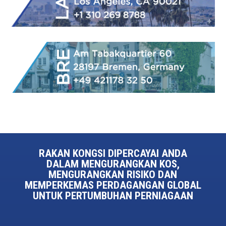
RAKAN KONGSI DIPERCAYAI ANDA
DALAM MENGURANGKAN KOS,
MENGURANGKAN RISIKO DAN
MEMPERKEMAS PERDAGANGAN GLOBAL
UNTUK PERTUMBUHAN PERNIAGAAN