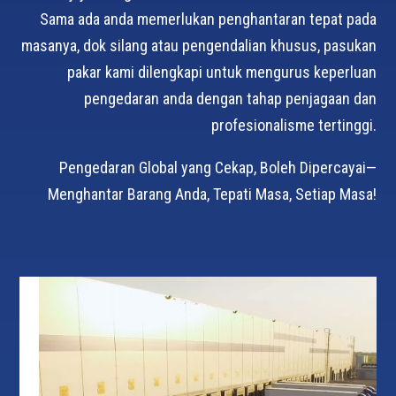
Sama ada anda memerlukan penghantaran tepat pada
masanya, dok silang atau pengendalian khusus, pasukan
pakar kami dilengkapi untuk mengurus keperluan
pengedaran anda dengan tahap penjagaan dan
profesionalisme tertinggi.
Pengedaran Global yang Cekap, Boleh Dipercayai—
Menghantar Barang Anda, Tepati Masa, Setiap Masa!