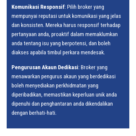
Komunikasi Responsif
: Pilih broker yang
mempunyai reputasi untuk komunikasi yang jelas
dan konsisten. Mereka harus responsif terhadap
pertanyaan anda, proaktif dalam memaklumkan
anda tentang isu yang berpotensi, dan boleh
diakses apabila timbul perkara mendesak.
Pengurusan Akaun Dedikasi
: Broker yang
menawarkan pengurus akaun yang berdedikasi
boleh menyediakan perkhidmatan yang
diperibadikan, memastikan keperluan unik anda
dipenuhi dan penghantaran anda dikendalikan
dengan berhati-hati.