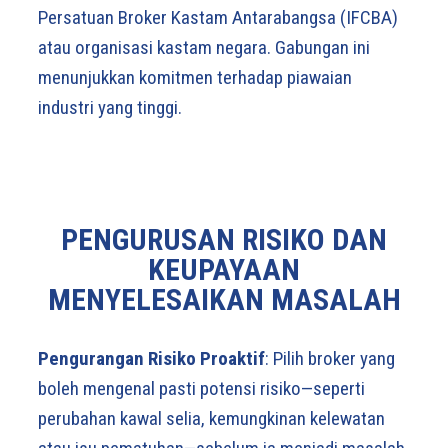
Persatuan Broker Kastam Antarabangsa (IFCBA)
atau organisasi kastam negara. Gabungan ini
menunjukkan komitmen terhadap piawaian
industri yang tinggi.
PENGURUSAN RISIKO DAN
KEUPAYAAN
MENYELESAIKAN MASALAH
Pengurangan Risiko Proaktif
: Pilih broker yang
boleh mengenal pasti potensi risiko—seperti
perubahan kawal selia, kemungkinan kelewatan