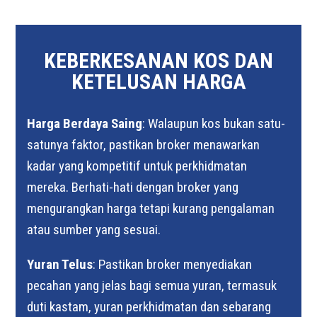
KEBERKESANAN KOS DAN
KETELUSAN HARGA
Harga Berdaya Saing
: Walaupun kos bukan satu-
satunya faktor, pastikan broker menawarkan
kadar yang kompetitif untuk perkhidmatan
mereka. Berhati-hati dengan broker yang
mengurangkan harga tetapi kurang pengalaman
atau sumber yang sesuai.
Yuran Telus
: Pastikan broker menyediakan
pecahan yang jelas bagi semua yuran, termasuk
duti kastam, yuran perkhidmatan dan sebarang